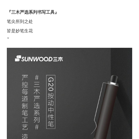
『三木严选系列书写工具』
笔尖所到之处
皆是妙笔生花
ˇ