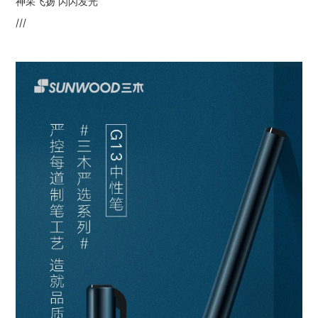
神采飞扬
闪闪发光
///