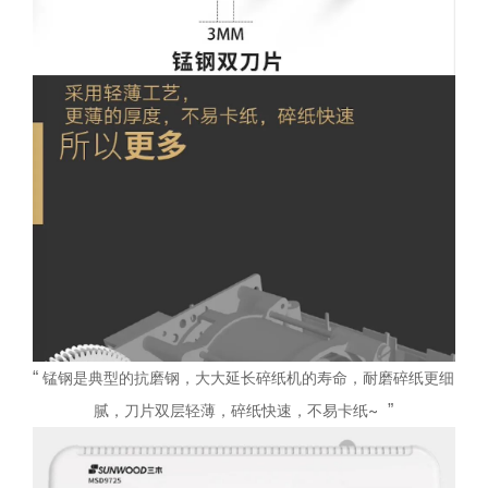
“
锰钢是典型的抗磨钢，大大延长碎纸机的寿命，耐磨碎纸更细
腻，刀片双层轻薄，碎纸快速，不易卡纸~
”