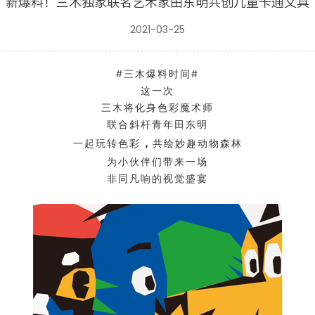
新爆料！三木独家联名艺术家田东明共创儿童卡通文具
2021-03-25
#三木爆料时间#
这一次
三木将化身色彩魔术师
联合斜杆青年田东明
，
一起
玩转色彩
共绘妙趣动物森林
为小伙伴们带来一场
非同凡响的视觉盛宴