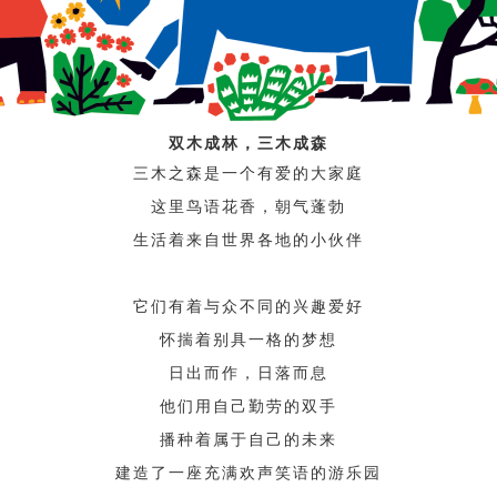
双木
成
林
，
三
木
成
森
三木之森是一个有爱的大家庭
这里鸟语花香，朝气蓬勃
生活着来自世界各地的小伙伴
它们有着与众不同的兴趣爱好
怀揣着别具一格的梦想
日出而作，日落而息
他们用自己勤劳的双手
播种着属于自己的未来
建造了一座充满欢声笑语的游乐园